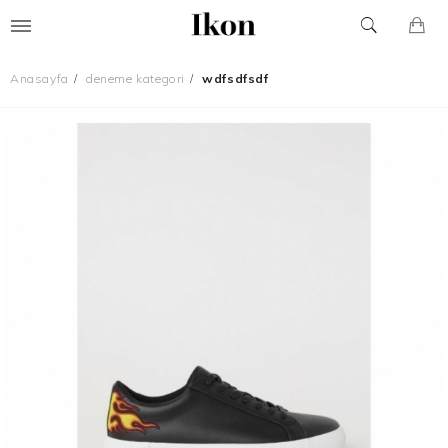
Anasayfa
deneme kategori
wdfsdfsdf